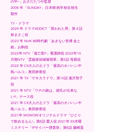
の中~」おさだたつや監督
2006 年「SUNDAY」日本映画学校在校生
製作
​TV・ドラマ
2024 年 ドラマADDICT「買われた男」第４話
林まさこ役
2023 年 NHK BS時代劇「あきない世傳 金と
銀」お駒役
2022年 NTV「逃亡医F」看護師役 2022年10
月期NTV「霊媒探偵城塚翡翠」第5話 母親役
2022 年 CX大人の土ドラ「最高のオバハン中
島ハルコ」奥田静香役
2021 年 TX「ゲキカラドウ」第10話 逢沢智子
役
2021 年 NTV「ウチの娘は、彼氏が出来な
い!!」ナース役
2021 年 CX大人の土ドラ「最高のオバハン中
島ハルコ」奥田静香役
2021年 WOWOWオリジナルドラマ「ひとり
で飲めるもん!」第8話 愛人役 2021年 EX木曜
ミステリー「IPサイバー捜査班」第6話 藤崎遥