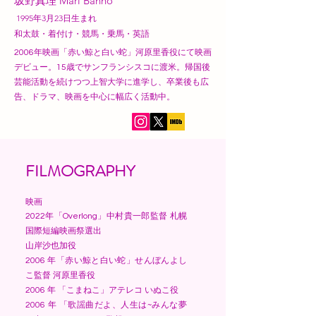
坂野真理
Mari Banno
1995年3月23日生まれ
​和太鼓・着付け・競馬・乗馬・英語
2006年映画「赤い鯨と白い蛇」河原里香役にて映画
デビュー。15歳でサンフランシスコに渡米。帰国後
芸能活動を続けつつ上智大学に進学し、卒業後も広
告、ドラマ、映画を中心に幅広く活動中。
FILMOGRAPHY
映画
2022年「Overlong」中村貴一郎監督 札幌
国際短編映画祭選出
山岸沙也加役
2006 年「赤い鯨と白い蛇」せんぼんよし
こ監督 河原里香役
2006 年 「こまねこ」アテレコ いぬこ役
2006 年 「歌謡曲だよ、人生は~みんな夢