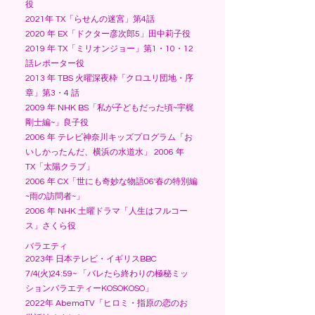
役
2021年 TX「らせんの迷宮」第4話
2020 年 EX「ドクター彦次郎5」田中莉子役
2019 年 TX「ミリオンジョー」第1・10・12
話レポーター役
2013 年 TBS 火曜深夜枠「クロユリ団地・序
章」第3・4 話
2009 年 NHK BS「私が子どもだった頃~宇梶
剛士編~」良子役
2006 年 テレビ神奈川キッズプログラム「お
いしかったんだ、横浜の水道水」 2006 年
TX「太陽クラブ」
2006 年 CX「世にも奇妙な物語06'春の特別編
~雨の訪問者~」
2006 年 NHK 土曜ドラマ「人生はフルコー
ス」さくら役
​バラエティ
2023年 日本テレビ・イギリスBBC
7/4(火)24:59~ 「バレたら終わりの極秘ミッ
ションバラエティーKOSOKOSO」
2022年 AbemaTV「ヒロミ・指原の恋のお